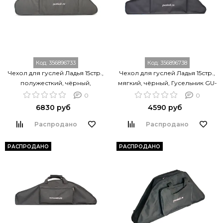
Код:
356896733
Код:
356896738
Чехол для гуслей Ладья 15стр.,
Чехол для гуслей Ладья 15стр.,
полужесткий, чёрный,
мягкий, чёрный, Гусельник GU-
Гусельник GU-01.03.15.00000
00.03.15.00000
0
0
6830 руб
4590 руб
Распродано
Распродано
РАСПРОДАНО
РАСПРОДАНО