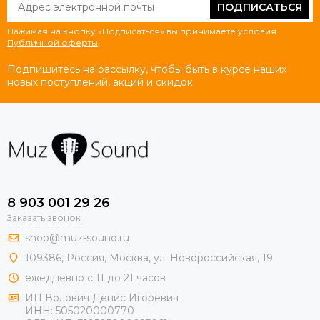
ПОДПИСАТЬСЯ
Нажимая на кнопку «Подписаться» вы принимаете условия
Публичной оферты
.
Подпишитесь на рассылку, чтобы быть в курсе наших
новых поступлений, акций и скидок.
8 903 001 29 26
Заказать звонок
shop@muz-sound.ru
109386
,
Россия
,
Москва
,
ул.
Новороссийская
, 19
ежедневно с 11 до 21 часов
ИП Волович Денис Игоревич
ИНН:
505020000770