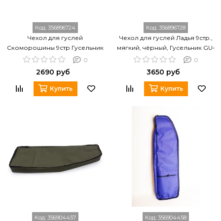
Код:
356896724
Код:
356896728
Чехол для гуслей
Чехол для гуслей Ладья 9стр.,
Скоморошины 9стр Гусельник
мягкий, чёрный, Гусельник GU-
GU-00.01.09.00000
00.03.09.00000
0
0
2690 руб
3650 руб
Купить
Купить
Код:
356904457
Код:
356904458