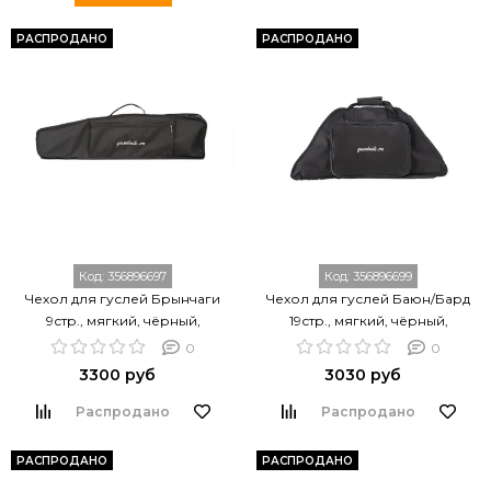
РАСПРОДАНО
РАСПРОДАНО
Код:
356896697
Код:
356896699
Чехол для гуслей Брынчаги
Чехол для гуслей Баюн/Бард
9стр., мягкий, чёрный,
19стр., мягкий, чёрный,
Гусельник GU-00.02.09.00000
Гусельник GU-00.30.19.00000
0
0
3300 руб
3030 руб
Распродано
Распродано
РАСПРОДАНО
РАСПРОДАНО