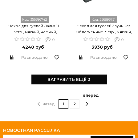
Код:
356896742
Код:
356896751
Чехол для гуслей Ладья 11-
Чехол для гуслей Звучные/
13стр., мягкий, чёрный,
Облегчённые 19стр., мягкий,
Гусельник GU-00.03.12.00000
чёрный, Гусельник GU-
0
0
00.31.19.00000
4240 руб
3930 руб
Распродано
Распродано
ЗАГРУЗИТЬ ЕЩЁ 3
вперёд
назад
1
2
НОВОСТНАЯ РАССЫЛКА