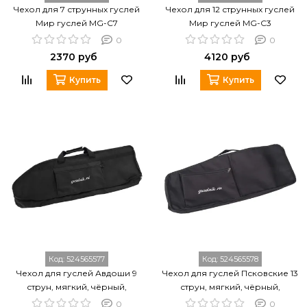
Чехол для 7 струнных гуслей
Чехол для 12 струнных гуслей
Мир гуслей MG-C7
Мир гуслей MG-C3
0
0
2370 руб
4120 руб
Купить
Купить
Код:
524565577
Код:
524565578
Чехол для гуслей Авдоши 9
Чехол для гуслей Псковские 13
струн, мягкий, чёрный,
струн, мягкий, чёрный,
Гусельник GU-00.07.09.00000
Гусельник GU-00.35.13.00000
0
0