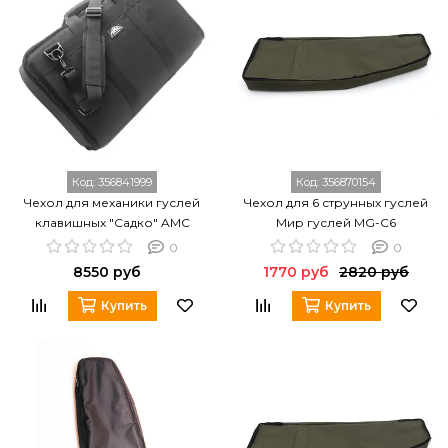
Код:
356841999
Код:
356870154
Чехол для механики гуслей
Чехол для 6 струнных гуслей
клавишных "Садко" AMC
Мир гуслей MG-C6
ГКлМ.Садко.pro
0
0
8550 руб
1770 руб
2820 руб
Купить
Купить