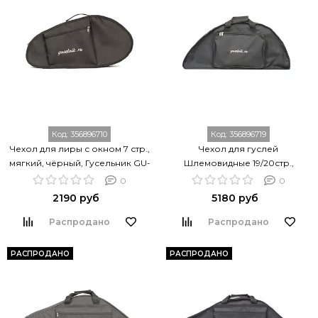
Код:
356896710
Код:
356896719
Чехол для лиры с окном 7 стр.,
Чехол для гуслей
мягкий, чёрный, Гусельник GU-
Шлемовидные 19/20стр.,
01.63.07.00000
мягкий, чёрный, Гусельник GU-
0
0
00.04.20.00000
2190 руб
5180 руб
Распродано
Распродано
РАСПРОДАНО
РАСПРОДАНО