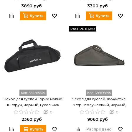
3890 руб
3300 руб
Купить
Купить
РАСПРОДАНО
Код:
524565579
Код:
356896695
Чехол для гуслей Горки малые
Чехол для гуслей Звончатые
10 струн, чёрный, Гусельник
17стр., полужесткий, чёрный,
GU-00.39.10.00000
Гусельник GU-01.32.17.00000
0
0
2360 руб
9060 руб
Купить
Распродано