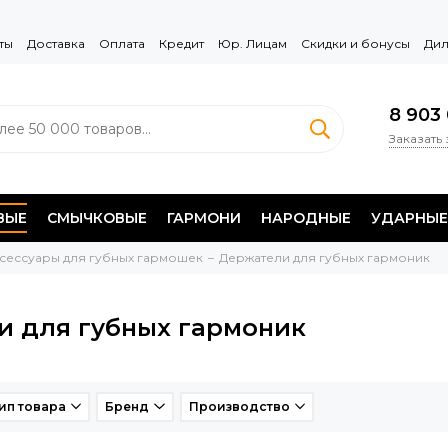
ты
Доставка
Оплата
Кредит
Юр. Лицам
Скидки и бонусы
Дил
8 903 
Заказать
ВЫЕ
СМЫЧКОВЫЕ
ГАРМОНИ
НАРОДНЫЕ
УДАРНЫЕ
сессуары для губных гармошек
Держатели для губных гармоник
и для губных гармоник
ип товара
Бренд
Производство