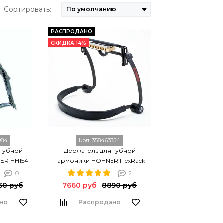
Сортировать:
РАСПРОДАНО
СКИДКА 14%
984
Код:
358463354
 губной
Держатель для губной
ER HH154
гармоники HOHNER FlexRack
0
2
60 руб
7660 руб
8890 руб
но
Распродано