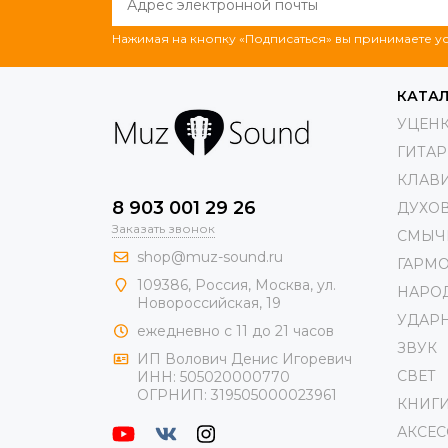
Нажимая на кнопку «Подписаться» вы принимаете 
КАТА
УЦЕН
ГИТА
КЛАВ
8 903 001 29 26
ДУХО
Заказать звонок
СМЫЧ
shop@muz-sound.ru
ГАРМ
109386
,
Россия
,
Москва
,
ул.
НАРО
Новороссийская
, 19
УДАР
ежедневно с 11 до 21 часов
ЗВУК
ИП Волович Денис Игоревич
СВЕТ
ИНН:
505020000770
ОГРНИП:
319505000023961
КНИГ
АКСЕ