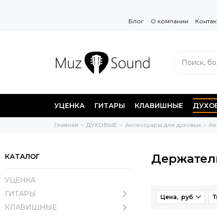
Блог
О компании
Контак
УЦЕНКА
ГИТАРЫ
КЛАВИШНЫЕ
ДУХО
Главная
ДУХОВЫЕ
Аксессуары для духовых
Ак
Держател
КАТАЛОГ
УЦЕНКА
ГИТАРЫ
Цена, руб
Т
КЛАВИШНЫЕ