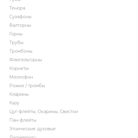
Тенора
Сузафоны
Валторны
Горны
Трубы
Тромбоны
Флюгельгорны
Корнеты
Меллофон
Рожки / тромбы
Кларины
Казу
Цуг-флейты, Окарины, Свистки
Пан-флейты
Этнические духовые
Диджериду