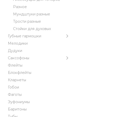
Разное
Мундштуки разные
Трости разные
Стойки для духовых
Губные гармошки
Мелодики
Дудуки
Саксофоны
Флейты
Блокфлейты
Кларнеты
Гобои
Фаготы
Эуфониумы
Баритоны
Тубы