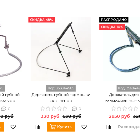
СКИДКА 48%
РАСПРОДАНО
СКИДКА 10%
75
Код:
356844985
Код:
356844
ой губной
Держатель губной гармошки
Держатель для
 KM1700
DADI HH-001
гармоники HOHN
0
0
0 руб
330 руб
630 руб
2950 руб
32
ь
Купить
Распрода