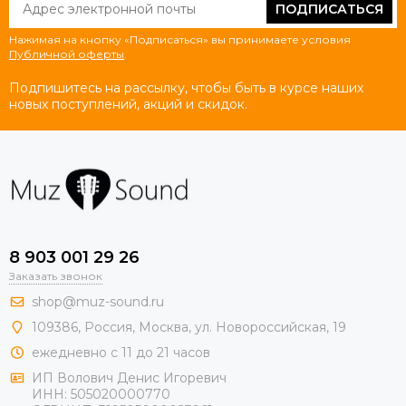
ПОДПИСАТЬСЯ
Нажимая на кнопку «Подписаться» вы принимаете условия
Публичной оферты
.
Подпишитесь на рассылку, чтобы быть в курсе наших
новых поступлений, акций и скидок.
8 903 001 29 26
Заказать звонок
shop@muz-sound.ru
109386
,
Россия
,
Москва
,
ул.
Новороссийская
, 19
ежедневно с 11 до 21 часов
ИП Волович Денис Игоревич
ИНН:
505020000770