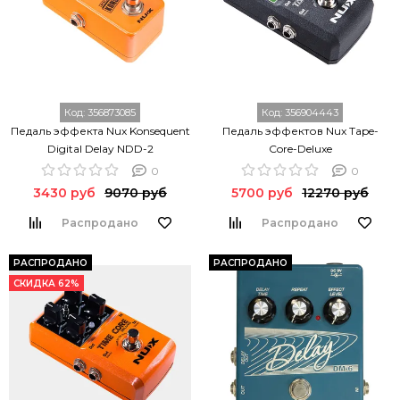
Код:
356873085
Код:
356904443
Педаль эффекта Nux Konsequent
Педаль эффектов Nux Tape-
Digital Delay NDD-2
Core-Deluxe
0
0
3430 руб
9070 руб
5700 руб
12270 руб
Распродано
Распродано
РАСПРОДАНО
РАСПРОДАНО
СКИДКА 62%