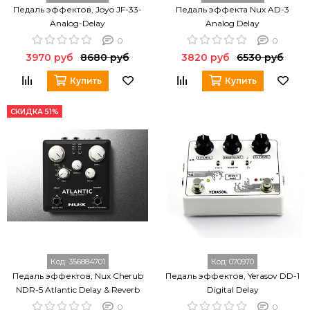
Педаль эффектов, Joyo JF-33-
Педаль эффекта Nux AD-3
Analog-Delay
Analog Delay
0
0
3970 руб
8680 руб
3820 руб
6530 руб
Купить
Купить
СКИДКА 51%
Код:
356884701
Код:
070970
Педаль эффектов, Nux Cherub
Педаль эффектов, Yerasov DD-1
NDR-5 Atlantic Delay & Reverb
Digital Delay
0
0