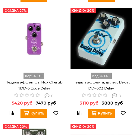
СКИДКА 27%
СКИДКА 20%
Код:
071001
Код:
071022
Педаль эффектов, Nux Cherub
Педаль эффекта, дилэй, Belcat
NDD-3 Edge Delay
DLY-503 Delay
0
0
5420 руб
7470 руб
3110 руб
3880 руб
Купить
Купить
СКИДКА 20%
СКИДКА 20%