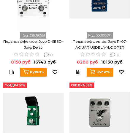
Код:
356896561
Код:
356906371
Педаль эффектов, Joyo D-SEED-
Педаль эффектов, Joyo R-07-
Joyo Delay
AQUARIUSDELAY/LOOPER
0
0
8150 руб
16740 руб
8280 руб
18130 руб
Купить
Купить
СКИДКА 51%
СКИДКА 59%