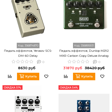
Код:
356874870
Код:
356895931
Педаль эффектов, Yerasov SCS-
Педаль эффектов, Dunlop M292
DM-60 Delay
MXR Carbon Copy Deluxe Analog
Delay
0
0
8630 руб
31870 руб
38420 руб
Купить
Купить
СКИДКА 51%
СКИДКА 54%