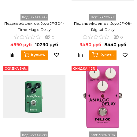
Код:
356906395
Код:
356906381
Педаль эффектов, Joyo JF-304-
Педаль эффектов, Joyo JF-08-
Time-Magic-Delay
Digital-Delay
0
0
4990 руб
10230 руб
3480 руб
8440 руб
Купить
Купить
СКИДКА 54%
СКИДКА 42%
Код:
356906388
Код:
356873074