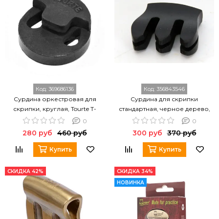
Код:
369686136
Код:
356843546
Сурдина оркестровая для
Сурдина для скрипки
скрипки, круглая, Tourte T-
стандартная, черное дерево,
23062D
WBO VM01E
0
0
280 руб
460 руб
300 руб
370 руб
Купить
Купить
СКИДКА 42%
СКИДКА 34%
НОВИНКА