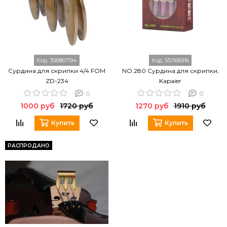
Код:
356867194
Код:
551166916
Сурдина для скрипки 4/4 FOM
NO.280 Сурдина для скрипки,
ZD-234
Kapaier
0
0
1000 руб
1720 руб
1270 руб
1910 руб
Купить
Купить
РАСПРОДАНО