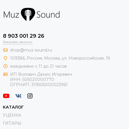
8 903 001 29 26
Заказать звонок
shop@muz-sound.ru
109386
,
Россия
,
Москва
,
ул.
Новороссийская
, 19
ежедневно с 11 до 21 часов
ИП Волович Денис Игоревич
ИНН:
505020000770
ОГРНИП:
319505000023961
КАТАЛОГ
УЦЕНКА
ГИТАРЫ